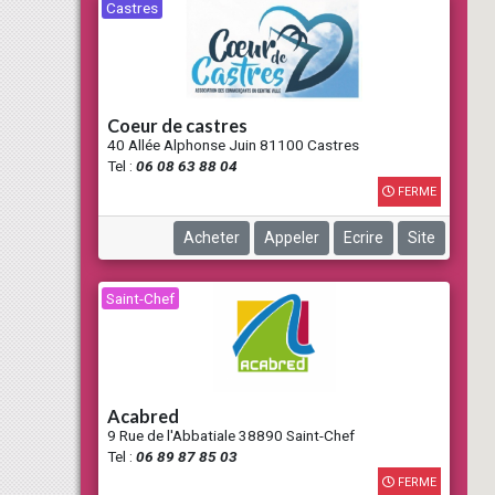
Castres
coeur de castres
40 Allée Alphonse Juin 81100 Castres
Tel :
06 08 63 88 04
FERME
Acheter
Appeler
Ecrire
Site
Saint-Chef
acabred
9 Rue de l'Abbatiale 38890 Saint-Chef
Tel :
06 89 87 85 03
FERME