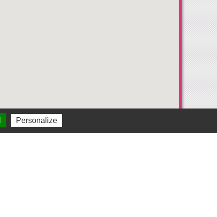
l
Personalize
NCEPT 100% LOCAL
PROPOS DE NOUS
TION DE CHÈQUE CADEAU