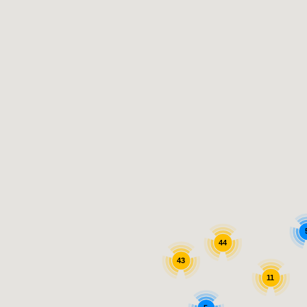
44
43
11