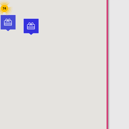
74

