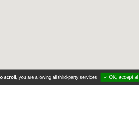
o scroll,
you are allowing all third-party services
✓ OK, accept al
UN CO
A 
PRÉSENTA
des Centres-