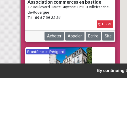
association commerces en bastide
17 Boulevard Haute Guyenne 12200 Villefranche-
de-Rouergue
Tel :
09 67 39 22 31
FERME
Acheter
Appeler
Ecrire
Site
Brantôme en Périgord
By continuing t
association des professionnels
brantôme
Boulevard Charlemagne 24310 Brantôme en
Périgord
Tel :
05 53 05 86 31
FERME
Fédération Nationale 
Acheter
Appeler
Site