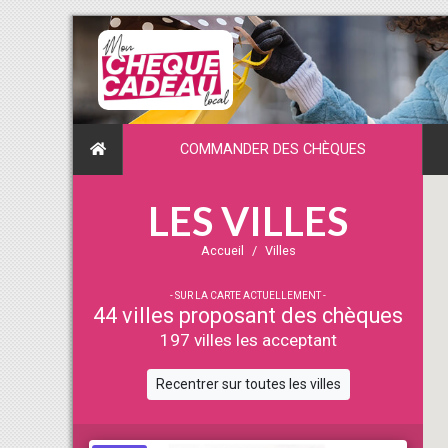
COMMANDER DES CHÈQUES
LES VILLES
Accueil
Villes
- SUR LA CARTE ACTUELLEMENT -
44 villes proposant des chèques
197 villes les acceptant
Recentrer sur toutes les villes