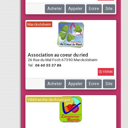
Acheter
Appeler
Ecrire
Site
Marckolsheim
association au coeur du ried
26 Rue du Mal Foch 67390 Marckolsheim
Tel :
06 60 55 37 86
FERME
Acheter
Appeler
Ecrire
Site
Villefranche-de-Rouergue